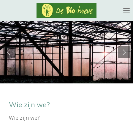
Ga
direct
naar
de
hoofdinhoud
Wie zijn we?
Wie zijn we?